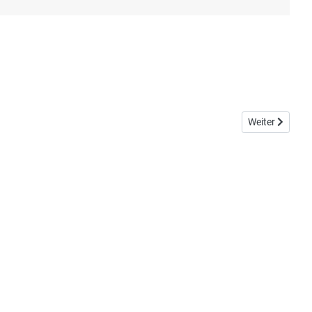
Nächster Beitr
Weiter